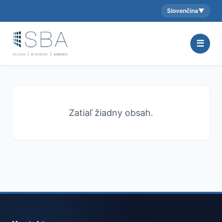
Slovenčina
▼
Aktuálny jazyk:
☰
Zatiaľ žiadny obsah.