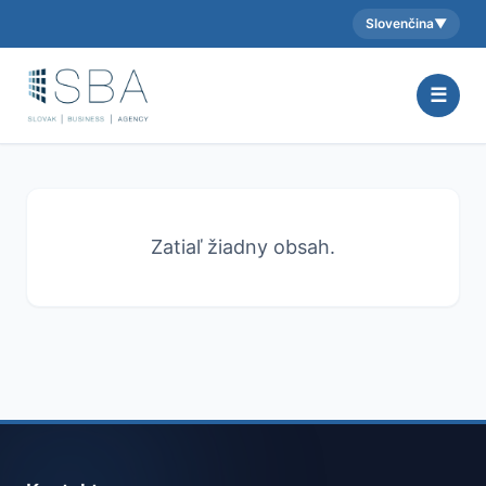
Slovenčina
▼
Aktuálny jazyk:
☰
Zatiaľ žiadny obsah.