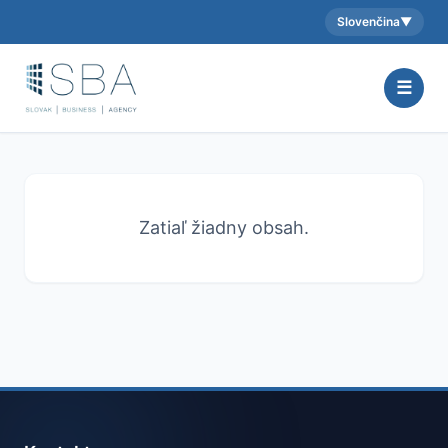
Slovenčina
▼
Aktuálny jazyk:
☰
Zatiaľ žiadny obsah.