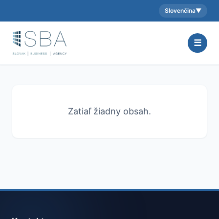
Slovenčina
▼
Aktuálny jazyk:
☰
Zatiaľ žiadny obsah.