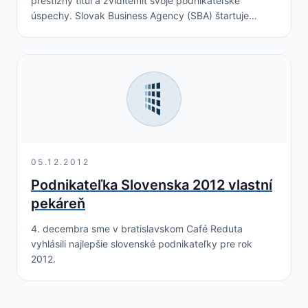
prestížny titul a zviditeľniť svoje podnikateľské
úspechy. Slovak Business Agency (SBA) štartuje
súťaž, ktorá sa po prvýkrát uskutoční pod záštitou
predsedu vlády SR…
05.12.2012
Podnikateľka Slovenska 2012 vlastní
pekáreň
4. decembra sme v bratislavskom Café Reduta
vyhlásili najlepšie slovenské podnikateľky pre rok
2012.