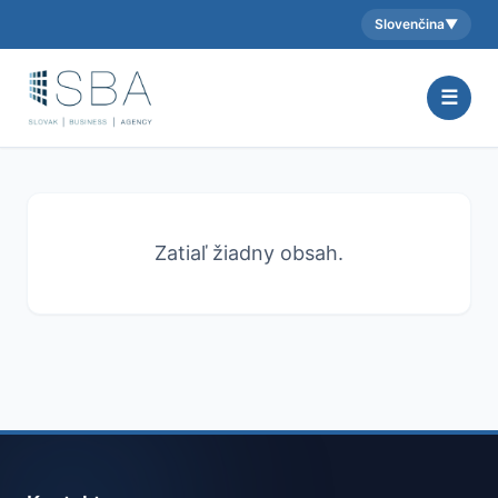
Slovenčina
▼
Aktuálny jazyk:
☰
Zatiaľ žiadny obsah.