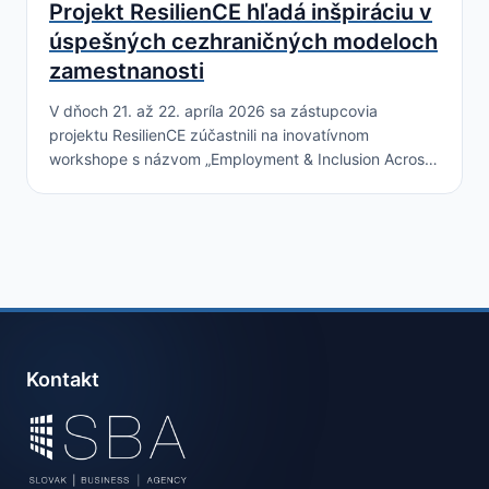
Projekt ResilienCE hľadá inšpiráciu v
úspešných cezhraničných modeloch
zamestnanosti
V dňoch 21. až 22. apríla 2026 sa zástupcovia
projektu ResilienCE zúčastnili na inovatívnom
workshope s názvom „Employment & Inclusion Across
Borders – From Border to Belonging“ v Košiciach.
Podujatie,…
Kontakt