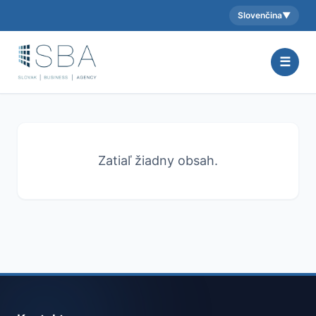
Slovenčina
▼
Aktuálny jazyk:
☰
Zatiaľ žiadny obsah.