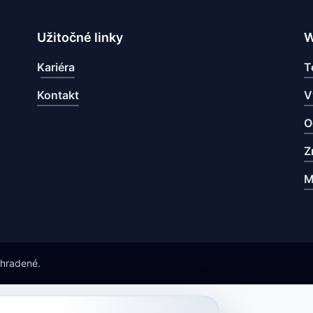
Užitočné linky
W
Kariéra
T
Kontakt
V
O
Z
M
yhradené.