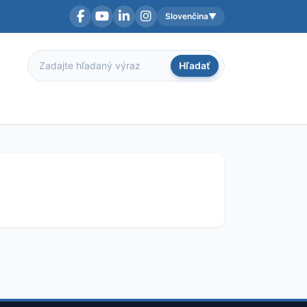
Slovenčina
▼
Facebook
YouTube
LinkedIn
Instagram
Aktuálny jazyk:
Hľadať
Hľadať