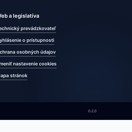
eb a legislatíva
echnický prevádzkovateľ
yhlásenie o prístupnosti
chrana osobných údajov
meniť nastavenie cookies
apa stránok
0.2.0