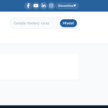
Slovenčina
▼
Facebook
YouTube
LinkedIn
Instagram
Aktuálny jazyk:
Hľadať
Hľadať