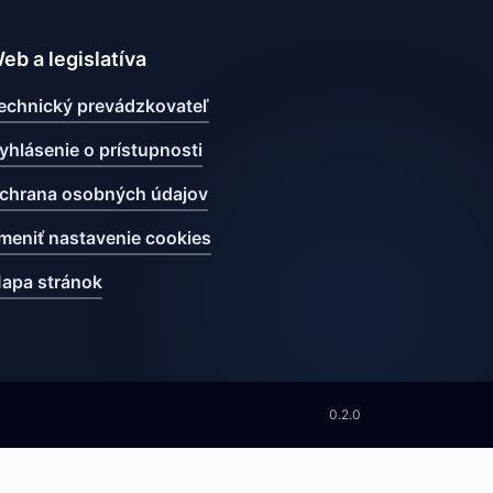
eb a legislatíva
echnický prevádzkovateľ
yhlásenie o prístupnosti
chrana osobných údajov
meniť nastavenie cookies
apa stránok
0.2.0