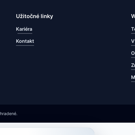
Užitočné linky
W
Kariéra
T
Kontakt
V
O
Z
M
yhradené.