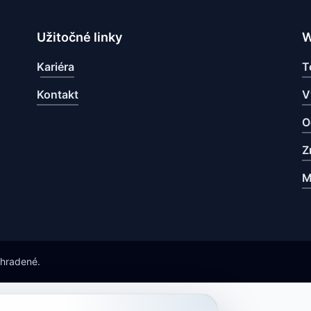
Užitočné linky
W
Kariéra
T
Kontakt
V
O
Z
M
yhradené.