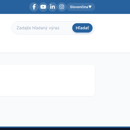
Slovenčina
▼
Facebook
YouTube
LinkedIn
Instagram
Aktuálny jazyk:
Hľadať
Hľadať