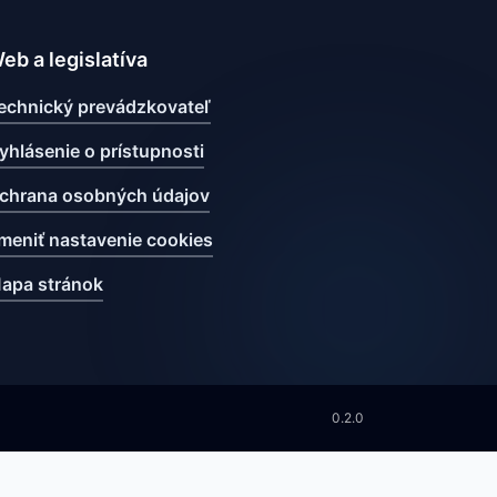
eb a legislatíva
echnický prevádzkovateľ
yhlásenie o prístupnosti
chrana osobných údajov
meniť nastavenie cookies
apa stránok
0.2.0