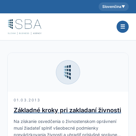
Slovenčina
▼
Aktuálny jazyk:
☰
01.03.2013
Základné kroky pri zakladaní živnosti
Na získanie osvedčenia o živnostenskom oprávnení
musí žiadateľ splniť všeobecné podmienky
prevádzkovania živnosti a uhradiť príslušné správne