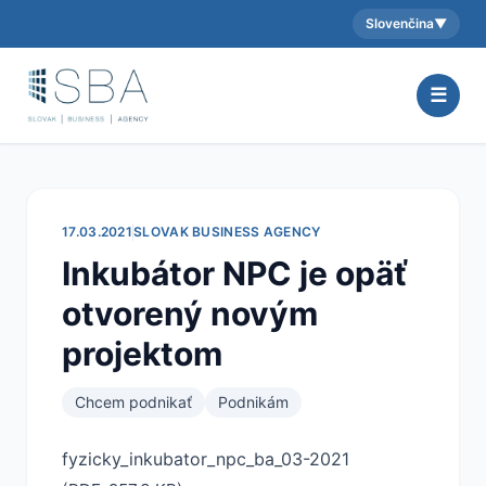
Slovenčina
▼
Aktuálny jazyk:
☰
17.03.2021
SLOVAK BUSINESS AGENCY
Inkubátor NPC je opäť
otvorený novým
projektom
Chcem podnikať
Podnikám
fyzicky_inkubator_npc_ba_03-2021