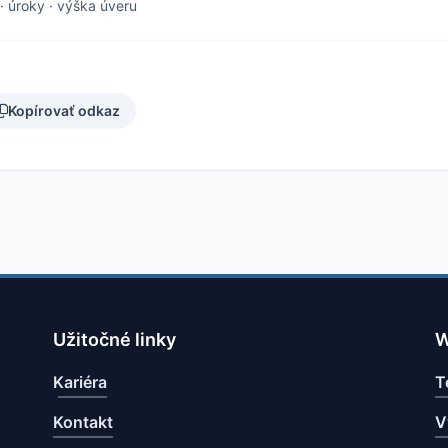
·
úroky
·
výška úveru
Kopírovať odkaz
Užitočné linky
W
Kariéra
T
Kontakt
V