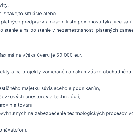
ity,
 z takejto situácie alebo
z platných predpisov a nesplnili ste povinnosti týkajúce sa
istenie a na poistenie v nezamestnanosti platených zame
Maximálna výška úveru je 50 000 eur.
ojekty a na projekty zamerané na nákup zásob obchodného 
estičného majetku súvisiaceho s podnikaním,
ádzkových priestorov a technológií,
rovín a tovaru
vyhnutných na zabezpečenie technologických procesov vo 
konávateľom.