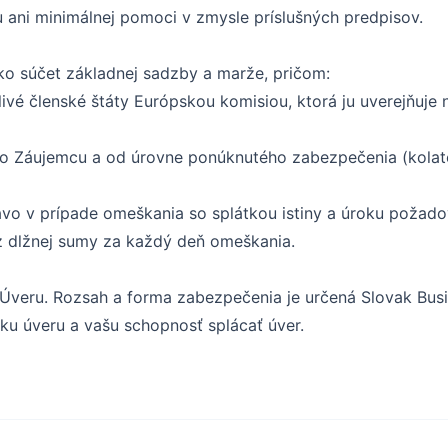
 ani minimálnej pomoci v zmysle príslušných predpisov.
ko súčet základnej sadzby a marže, pričom:
ivé členské štáty Európskou komisiou, ktorá ju uverejňuje 
ého Záujemcu a od úrovne ponúknutého zabezpečenia (kolate
vo v prípade omeškania so splátkou istiny a úroku požado
z dlžnej sumy za každý deň omeškania.
Úveru. Rozsah a forma zabezpečenia je určená Slovak Busi
šku úveru a vašu schopnosť splácať úver.