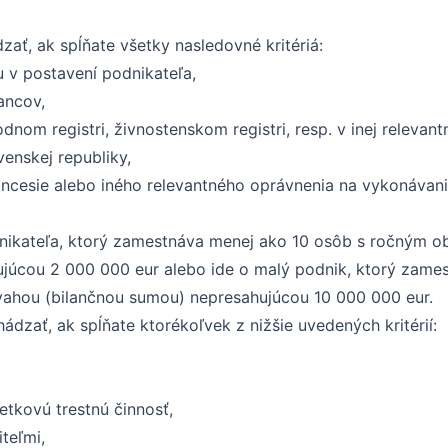
ať, ak spĺňate všetky nasledovné kritériá:
 v postavení podnikateľa,
ancov,
odnom registri, živnostenskom registri, resp. v inej relevan
enskej republiky,
koncesie alebo iného relevantného oprávnenia na vykonávani
odnikateľa, ktorý zamestnáva menej ako 10 osôb s ročným 
júcou 2 000 000 eur alebo ide o malý podnik, ktorý zam
ahou (bilančnou sumou) nepresahujúcou 10 000 000 eur.
ádzať, ak spĺňate ktorékoľvek z nižšie uvedených kritérií:
etkovú trestnú činnosť,
teľmi,