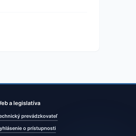
eb a legislatíva
echnický prevádzkovateľ
yhlásenie o prístupnosti