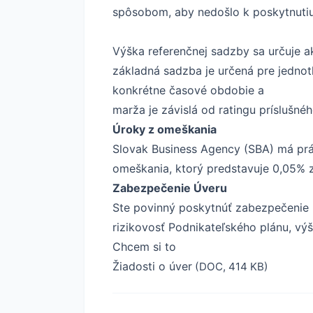
spôsobom, aby nedošlo k poskytnutiu
Výška referenčnej sadzby sa určuje a
základná sadzba je určená pre jednotl
konkrétne časové obdobie a
marža je závislá od ratingu príslušn
Úroky z omeškania
Slovak Business Agency (SBA) má prá
omeškania, ktorý predstavuje 0,05% 
Zabezpečenie Úveru
Ste povinný poskytnúť zabezpečenie 
rizikovosť Podnikateľského plánu, vý
Chcem si to
Žiadosti o úver
(DOC, 414 KB)