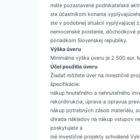
máte pozastavené podnikateľské aktiv
ste účastníkom konania vyplývajúceho
ste v podobnej situácii vyplývajúcej 
nemocenské poistenie, dôchodkové po
poriadkom Slovenskej republiky.
Výška úveru
Minimálna výška úveru je 2 500 eur. 
Účel použitia úveru
Žiadať môžete úver na investičné pr
špecifikácie:
nákup hnuteľného a nehnuteľného inv
rekonštrukcia, úprava a opravua prev
nákup potrebných zásob materiálu, su
úhrada nákladov na nákup vstupov ne
poskytujete a
iné investičné projekty schválené Vy