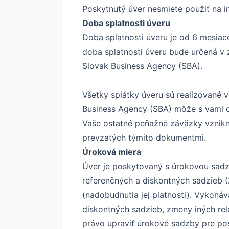
Poskytnutý úver nesmiete použiť na in
Doba splatnosti úveru
Doba splatnosti úveru je od 6 mesiac
doba splatnosti úveru bude určená v
Slovak Business Agency (SBA).
Všetky splátky úveru sú realizované 
Business Agency (SBA) môže s vami do
Vaše ostatné peňažné záväzky vznikn
prevzatých týmito dokumentmi.
Úroková miera
Úver je poskytovaný s úrokovou sadz
referenčných a diskontných sadzieb (
(nadobudnutia jej platnosti). Vykoná
diskontných sadzieb, zmeny iných re
právo upraviť úrokové sadzby pre po