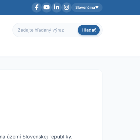
Slovenčina
▼
Facebook
YouTube
LinkedIn
Instagram
Aktuálny jazyk:
Hľadať
Hľadať
 na území Slovenskej republiky.