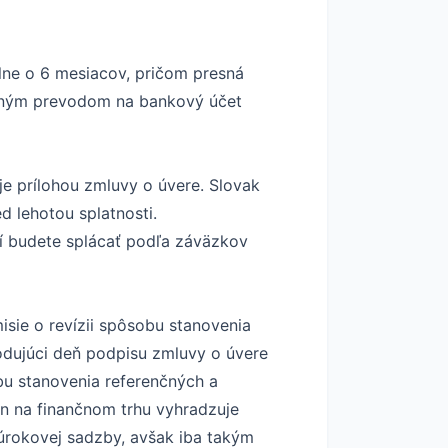
lne o 6 mesiacov, pričom presná
stným prevodom na bankový účet
je prílohou zmluvy o úvere. Slovak
 lehotou splatnosti.
í budete splácať podľa záväzkov
sie o revízii spôsobu stanovenia
odujúci deň podpisu zmluvy o úvere
bu stanovenia referenčných a
n na finančnom trhu vyhradzuje
úrokovej sadzby, avšak iba takým