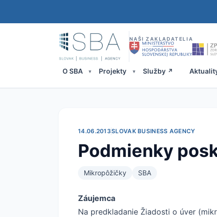
NAŠI ZAKLADATELIA
O SBA
Projekty
Služby
Aktualit
14.06.2013
SLOVAK BUSINESS AGENCY
Podmienky posk
Mikropôžičky
SBA
Záujemca
Na predkladanie Žiadosti o úver (mikr