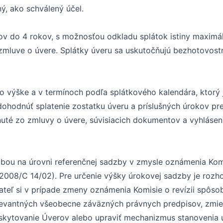
ý, ako schválený účel.
ov do 4 rokov, s možnosťou odkladu splátok istiny maximá
 zmluve o úvere. Splátky úveru sa uskutočňujú bezhotovo
vo výške a v termínoch podľa splátkového kalendára, ktorý 
hodnúť splatenie zostatku úveru a príslušných úrokov pred
uté zo zmluvy o úvere, súvisiacich dokumentov a vyhlásen
bou na úrovni referenčnej sadzby v zmysle oznámenia Komi
2008/C 14/02). Pre určenie výšky úrokovej sadzby je rozh
vateľ si v prípade zmeny oznámenia Komisie o revízii spôso
levantných všeobecne záväzných právnych predpisov, zmie
skytovanie Úverov alebo upraviť mechanizmus stanovenia 