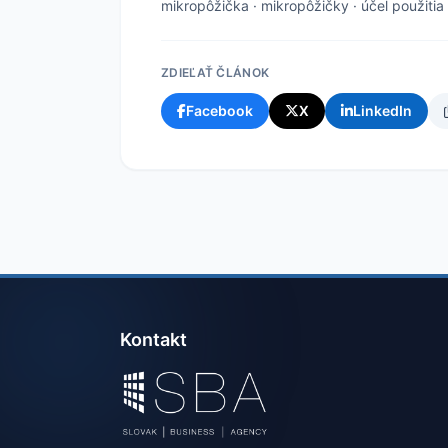
mikropôžička
·
mikropôžičky
·
účel použitia
ZDIEĽAŤ ČLÁNOK
Facebook
X
LinkedIn
Kontakt