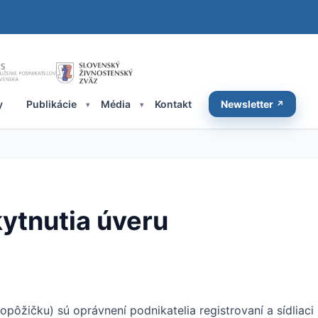
y
Publikácie
Média
Kontakt
Newsletter
ytnutia úveru
opôžičku) sú oprávnení podnikatelia registrovaní a sídliaci