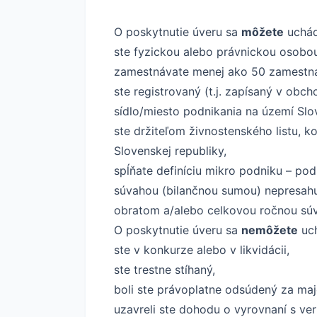
O poskytnutie úveru sa
môžete
uchádz
ste fyzickou alebo právnickou osobou
zamestnávate menej ako 50 zamestn
ste registrovaný (t.j. zapísaný v obch
sídlo/miesto podnikania na území Slov
ste držiteľom živnostenského listu, 
Slovenskej republiky,
spĺňate definíciu mikro podniku – p
súvahou (bilančnou sumou) nepresahu
obratom a/alebo celkovou ročnou súv
O poskytnutie úveru sa
nemôžete
uch
ste v konkurze alebo v likvidácii,
ste trestne stíhaný,
boli ste právoplatne odsúdený za maj
uzavreli ste dohodu o vyrovnaní s veri