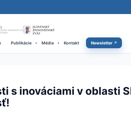
y
Publikácie
Média
Kontakt
Newsletter
ti s inováciami v oblasti
ť!