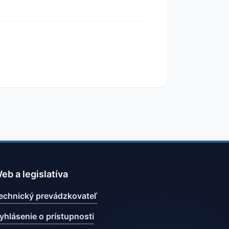
eb a legislatíva
echnický prevádzkovateľ
yhlásenie o prístupnosti