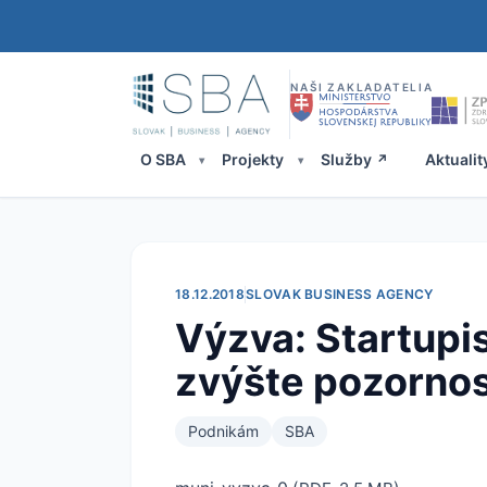
NAŠI ZAKLADATELIA
O SBA
Projekty
Služby
Aktualit
18.12.2018
SLOVAK BUSINESS AGENCY
Výzva: Startupis
zvýšte pozornos
Podnikám
SBA