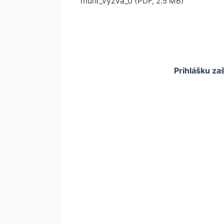
muni_vyzva_0
(PDF, 2.5 MB)
Prihlášku za