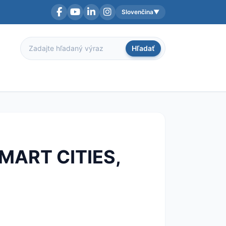
Slovenčina
▼
Facebook
YouTube
LinkedIn
Instagram
Aktuálny jazyk:
Hľadať
Hľadať
 SMART CITIES,