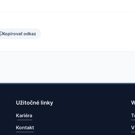
Kopírovať odkaz
Užitočné linky
W
Kariéra
T
Kontakt
V