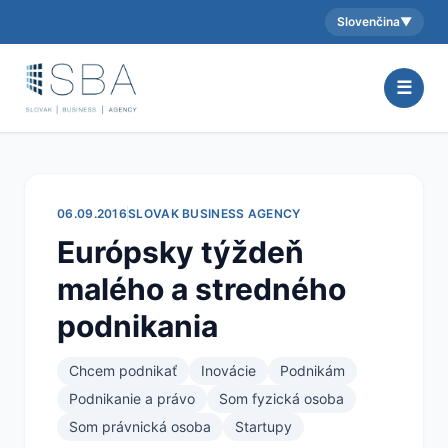
Slovenčina
▼
Aktuálny jazyk:
☰
06.09.2016
SLOVAK BUSINESS AGENCY
Európsky týždeň
malého a stredného
podnikania
Chcem podnikať
Inovácie
Podnikám
Podnikanie a právo
Som fyzická osoba
Som právnická osoba
Startupy