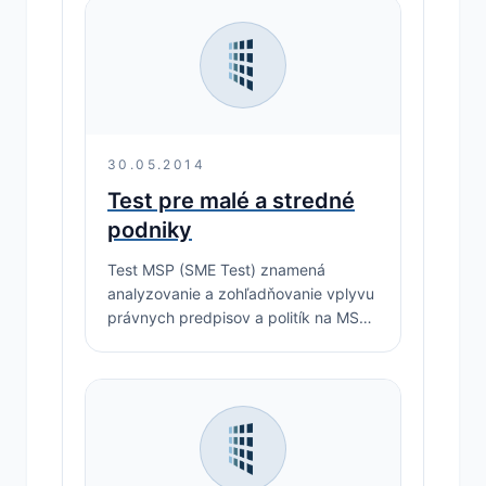
30.05.2014
Test pre malé a stredné
podniky
Test MSP (SME Test) znamená
analyzovanie a zohľadňovanie vplyvu
právnych predpisov a politík na MSP,
pričom sa tento vplyv má aj
kvantifikovať.