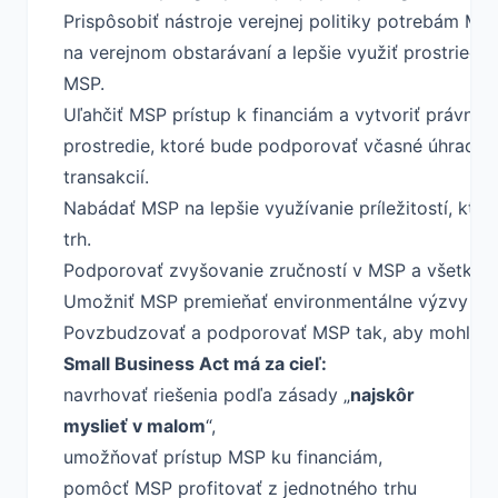
Prispôsobiť nástroje verejnej politiky potrebám MS
na verejnom obstarávaní a lepšie využiť prostriedk
MSP.
Uľahčiť MSP prístup k financiám a vytvoriť právne 
prostredie, ktoré bude podporovať včasné úhrady
transakcií.
Nabádať MSP na lepšie využívanie príležitostí, kto
trh.
Podporovať zvyšovanie zručností v MSP a všetky fo
Umožniť MSP premieňať environmentálne výzvy na pr
Povzbudzovať a podporovať MSP tak, aby mohli ťaži
Small Business Act má za cieľ:
navrhovať riešenia podľa zásady „
najskôr
myslieť v malom
“,
umožňovať prístup MSP ku financiám,
pomôcť MSP profitovať z jednotného trhu