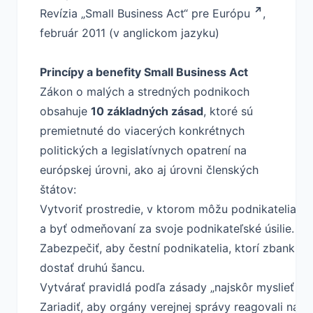
Revízia „Small Business Act“ pre Európu
,
február 2011 (v anglickom jazyku)
Princípy a benefity Small Business Act
Zákon o malých a stredných podnikoch
obsahuje
10 základných zásad
, ktoré sú
premietnuté do viacerých konkrétnych
politických a legislatívnych opatrení na
európskej úrovni, ako aj úrovni členských
štátov:
Vytvoriť prostredie, v ktorom môžu podnikatelia a 
a byť odmeňovaní za svoje podnikateľské úsilie.
Zabezpečiť, aby čestní podnikatelia, ktorí zbankroto
dostať druhú šancu.
Vytvárať pravidlá podľa zásady „najskôr myslieť v 
Zariadiť, aby orgány verejnej správy reagovali na 