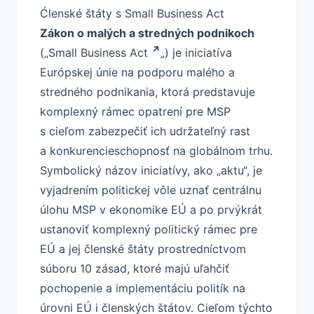
Ćlenské štáty s Small Business Act
Zákon o malých a stredných podnikoch
(
„Small Business Act
„) je iniciatíva
Európskej únie na podporu malého a
stredného podnikania, ktorá predstavuje
komplexný rámec opatrení pre MSP
s cieľom zabezpečiť ich udržateľný rast
a konkurencieschopnosť na globálnom trhu.
Symbolický názov iniciatívy, ako „aktu“, je
vyjadrením politickej vôle uznať centrálnu
úlohu MSP v ekonomike EÚ a po prvýkrát
ustanoviť komplexný politický rámec pre
EÚ a jej členské štáty prostredníctvom
súboru 10 zásad, ktoré majú uľahčiť
pochopenie a implementáciu politík na
úrovni EÚ i členských štátov. Cieľom týchto