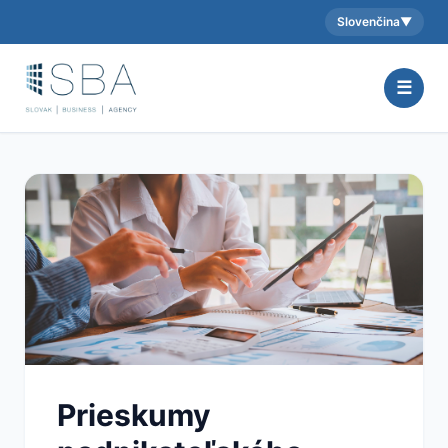
Slovenčina
▼
Aktuálny jazyk:
☰
Prieskumy